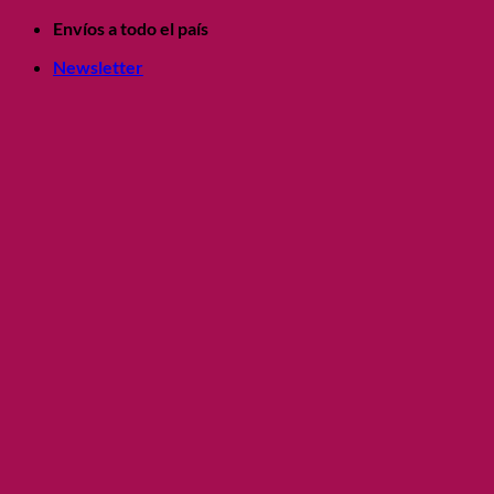
Saltar
Envíos a todo el país
al
Newsletter
contenido