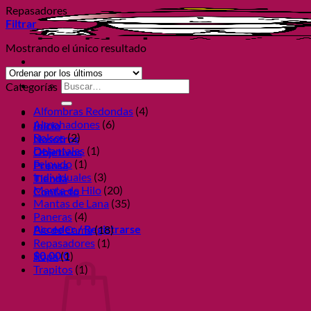
Repasadores
Filtrar
Mostrando el único resultado
Buscar
Categorías
por:
Alfombras Redondas
(4)
Almohadones
(6)
Inicio
Bolsos
(2)
Nosotros
Delantales
(1)
Objetivos
Felpudo
(1)
Prensa
Individuales
(3)
Tienda
Manta de Hilo
(20)
Contacto
Mantas de Lana
(35)
Paneras
(4)
Acceder / Registrarse
Pie de Cama
(18)
Repasadores
(1)
$
0,00
0
Ropa
(1)
Trapitos
(1)